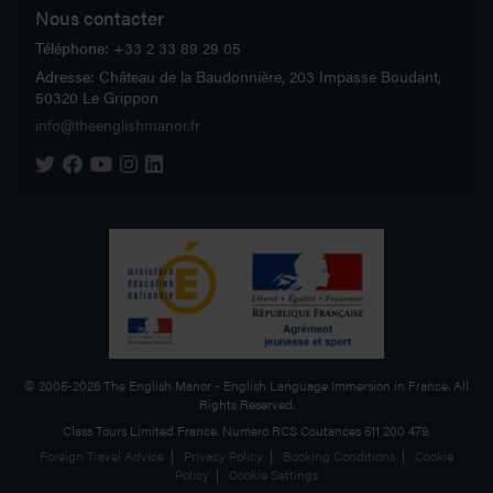
Nous contacter
Téléphone:
+33 2 33 89 29 05
Adresse:
Château de la Baudonnière, 203 Impasse Boudant,
50320 Le Grippon
info@theenglishmanor.fr
The English Manor on Twitter
The English Manor on Facebook
The English Manor on YouTube
The English Manor on Instagram
The English Manor on Linkedin
©
2005-2026
The English Manor
- English Language Immersion in France. All
Rights Reserved.
Class Tours Limited France, Numero RCS Coutances 511 200 479.
Foreign Travel Advice
|
Privacy Policy
|
Booking Conditions
|
Cookie
Policy
|
Cookie Settings