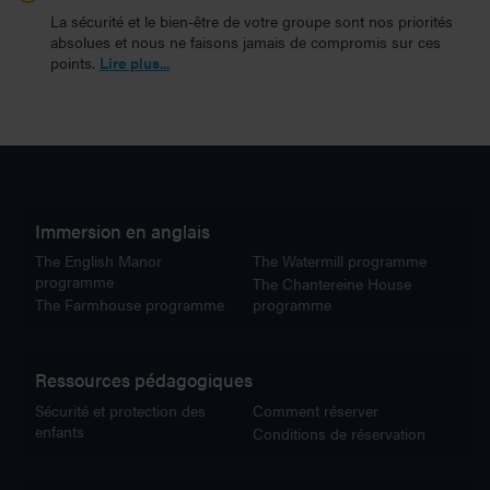
La sécurité et le bien-être de votre groupe sont nos priorités
absolues et nous ne faisons jamais de compromis sur ces
points.
Lire plus...
Immersion en anglais
The English Manor
The Watermill programme
programme
The Chantereine House
The Farmhouse programme
programme
Ressources pédagogiques
Sécurité et protection des
Comment réserver
enfants
Conditions de réservation