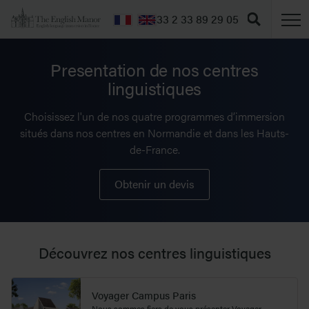
T
+33 2 33 89 29 05
Presentation de nos centres
linguistiques
Choisissez l'un de nos quatre programmes d’immersion
situés dans nos centres en Normandie et dans les Hauts-
de-France.
Obtenir un devis
Découvrez nos centres linguistiques
Voyager Campus Paris
Nous sommes fiers de vous présenter Voyager