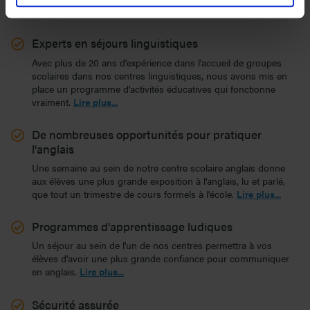
séjour.
Lire plus...
Experts en séjours linguistiques
Avec plus de 20 ans d'expérience dans l'accueil de groupes
scolaires dans nos centres linguistiques, nous avons mis en
place un programme d’activités éducatives qui fonctionne
vraiment.
Lire plus...
De nombreuses opportunités pour pratiquer
l'anglais
Une semaine au sein de notre centre scolaire anglais donne
aux élèves une plus grande exposition à l'anglais, lu et parlé,
que tout un trimestre de cours formels à l'école.
Lire plus...
Programmes d'apprentissage ludiques
Un séjour au sein de l'un de nos centres permettra à vos
élèves d'avoir une plus grande confiance pour communiquer
en anglais.
Lire plus...
Sécurité assurée