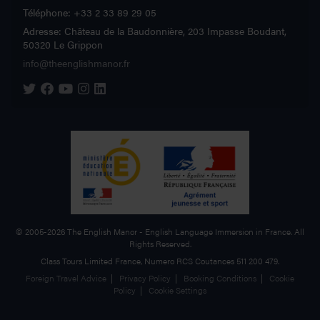
Téléphone:
+33 2 33 89 29 05
Adresse:
Château de la Baudonnière, 203 Impasse Boudant,
50320 Le Grippon
info@theenglishmanor.fr
The English Manor on Twitter
The English Manor on Facebook
The English Manor on YouTube
The English Manor on Instagram
The English Manor on Linkedin
©
2005-2026
The English Manor
- English Language Immersion in France. All
Rights Reserved.
Class Tours Limited France, Numero RCS Coutances 511 200 479.
Foreign Travel Advice
|
Privacy Policy
|
Booking Conditions
|
Cookie
Policy
|
Cookie Settings